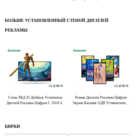
БОЛЬШЕ УСТАНОВЛЕННЫЙ СТЕНОЙ ДИСПЛЕЙ
РЕКЛАМЫ
ge
Стена ЛКД 43 Дюймов Установила
Режим Дисплея Рекламы Цифров
йма
Дисплей Рекламы Цифров С ЛАН 4Г
Экрана Касания АДВ Установленный
Ус
ЛТЭ ВИФИ
Стеной Множественный
В
Взаимодействующий
БИРКИ