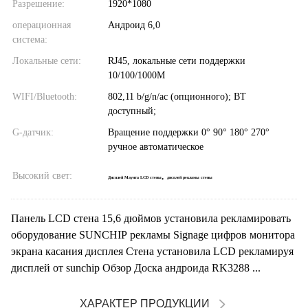
Разрешение:
1920*1080
операционная
Андроид 6,0
система:
Локальные сети:
RJ45, локальные сети поддержки
10/100/1000M
WIFI/Bluetooth:
802,11 b/g/n/ac (опционного); BT
доступный;
G-датчик:
Вращение поддержки 0° 90° 180° 270°
ручное автоматическое
Высокий свет:
,
Дисплей Маунта LCD стены
дисплей рекламы стены
Панель LCD стена 15,6 дюймов установила рекламировать
оборудование SUNCHIP рекламы Signage цифров монитора
экрана касания дисплея Стена установила LCD рекламируя
дисплей от sunchip Обзор Доска андроида RK3288 ...
ХАРАКТЕР ПРОДУКЦИИ