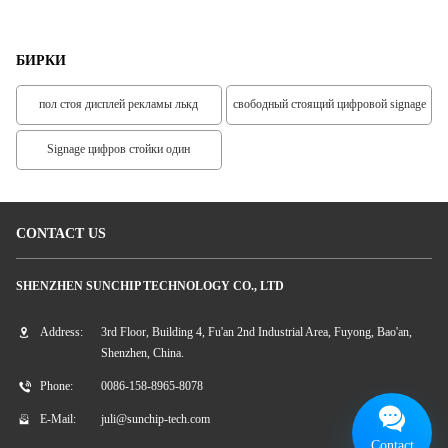
ра
Стоящий Интеграции
Рекламы
Св
БИРКИ
пол стоя дисплей рекламы лькд
свободный стоящий цифровой signage
Signage цифров стойки один
CONTACT US
SHENZHEN SUNCHIP TECHNOLOGY CO., LTD
Address:
3rd Floor, Building 4, Fu'an 2nd Industrial Area, Fuyong, Bao'an,
Shenzhen, China.
Phone:
0086-158-8965-8078
E-Mail:
juli@sunchip-tech.com
Contact