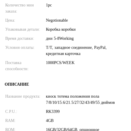
Количество мин
1pc
заказа:
Цена:
Negotionable
Упаковывая детали:
Коробка коробки
Время доставки:
дни 5-8Working
Условия оплаты:
T/T, западное соединение, PayPal,
кредитная карточка
Поставка
1000PCS/WEEK
способности:
ОПИСАНИЕ
Название продукта:
киоск тотема положения пола
7/8/10/15.6/21.5/27/32/43/49/55 дюймов
C.P.U.:
RK3399
RAM:
4GB
ROM:
16GB/32GB/64GB, опционное