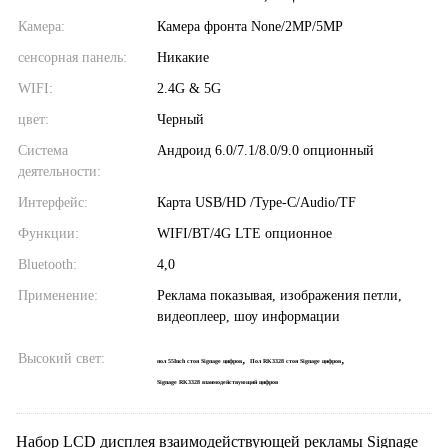
Камера:
Камера фронта None/2MP/5MP
сенсорная панель:
Никакие
WIFI:
2.4G & 5G
цвет:
Черный
Система
Андроид 6.0/7.1/8.0/9.0 опционный
деятельности:
Интерфейс:
Карта USB/HD /Type-C/Audio/TF
Функции:
WIFI/BT/4G LTE опционное
Bluetooth:
4,0
Применение:
Реклама показывая, изображения петли,
видеоплеер, шоу информации
Высокий свет:
,
,
пол 55Inch стоя Signage цифров
Пол RK3328 стоя Signage цифров
Signage RK3328 взаимодействующий цифров
Набор LCD дисплея взаимодействующей рекламы Signage