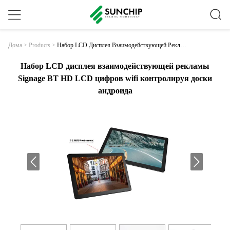
Набор LCD Дисплея Взаимодействующей Реклам
Дома
>
Products
>
Ы Signage BT HD LCD Цифров Wifi Контролируя
Доски Андроида
Набор LCD дисплея взаимодействующей рекламы
Signage BT HD LCD цифров wifi контролируя доски
андроида