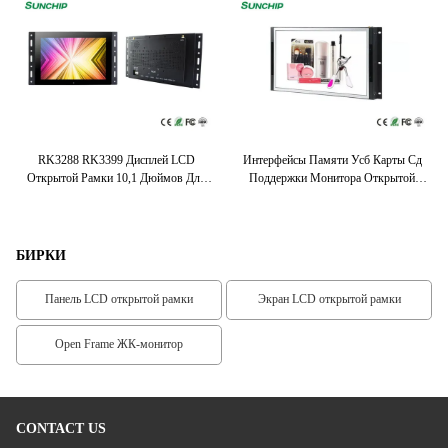
ка
RK3288 RK3399 Дисплей LCD
Интерфейсы Памяти Усб Карты Сд
ess
Открытой Рамки 10,1 Дюймов Для
Поддержки Монитора Открытой
Рекламы Shopmall
Рамки ЛКД 13,3 Дюймов Мулти
БИРКИ
Панель LCD открытой рамки
Экран LCD открытой рамки
Open Frame ЖК-монитор
CONTACT US