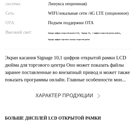
система:
Линукса опционная)
Сеть:
WIFI/локальные сети /4G LTE (опционное)
OTA:
Подъем поддержки OTA
Высокий свет:
,
,
,
Signage цифров открытой рамки LCD
Signage 10
1 цифров открытой рамки дюйма
Signage цифров торгового центра открытой рамки
Экран касания Signage 10,1 цифров открытой рамки LCD
дюйма для торгового центра Оно может показать файлы
заранее поставленные во внезапный привод и может также
показать программы онлайн. Главные особенности мон...
ХАРАКТЕР ПРОДУКЦИИ
БОЛЬШЕ ДИСПЛЕЙ LCD ОТКРЫТОЙ РАМКИ